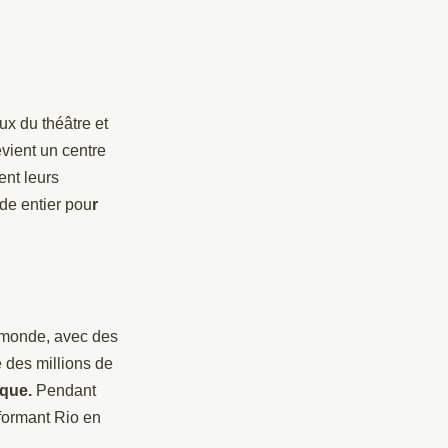
ux du théâtre et
evient un centre
ent leurs
nde entier pou
r
 monde, avec des
 des millions de
ique.
Pendant
sformant Rio en