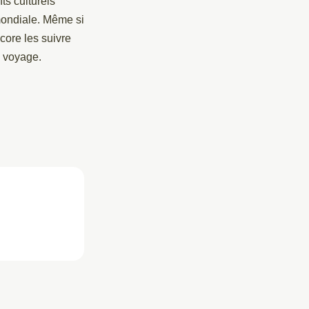
ts culturels
mondiale. Même si
ore les suivre
e voyage.