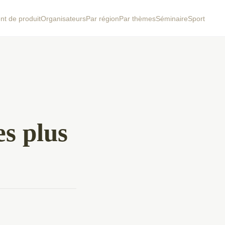
t de produit
Organisateurs
Par région
Par thèmes
Séminaire
Sport
es plus