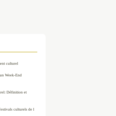
nt culturel
r un Week-End
l: Définition et
stivals culturels de l