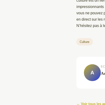
culture est un li
impressionnants 
vous ne pouvez p
en direct sur les
N'hésitez pas à l
Culture
EC
A
Ad
← Voir tous les a