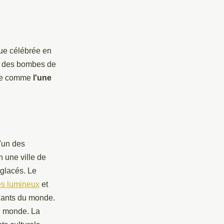
oue célébrée en
ent des bombes de
rée comme
l'une
l'un des
 une ville de
 glacés. Le
es lumineux
et
nnants du monde.
du monde. La