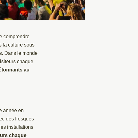
 de comprendre
s la culture sous
als. Dans le monde
visiteurs chaque
 étonnants au
ue année en
vec des fresques
es installations
teurs chaque