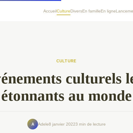
Accueil
Culture
Divers
En famille
En ligne
Lancemen
CULTURE
énements culturels l
étonnants au monde
A
Adele
8 janvier 2022
3 min de lecture